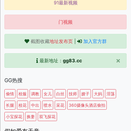
91最新视频
门视频
截图收藏
地址发布页
|
加入官方群
×
最新地址：
gg83.cc
GG热搜
偷情
校服
调教
女儿
白丝
技师
嫂子
大妈
淫荡
长腿
校花
中出
喷水
采花
360摄像头酒店偷拍
小宝探花
换妻
双飞探花